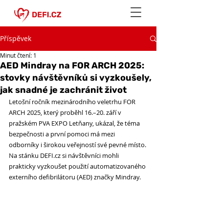
Příspěvek
Minut čtení: 1
AED Mindray na FOR ARCH 2025:
stovky návštěvníků si vyzkoušely,
jak snadné je zachránit život
Letošní ročník mezinárodního veletrhu FOR 
ARCH 2025, který proběhl 16.–20. září v 
pražském PVA EXPO Letňany, ukázal, že téma 
bezpečnosti a první pomoci má mezi 
odborníky i širokou veřejností své pevné místo. 
Na stánku 
DEFI.cz
 si návštěvníci mohli 
prakticky vyzkoušet použití automatizovaného 
externího defibrilátoru (AED) značky Mindray. 