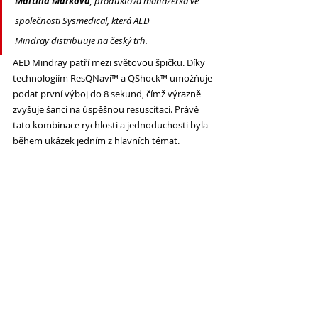
Martina Marková
, produktová manažerka ve 
společnosti Sysmedical, která AED 
Mindray distribuuje na český trh. 
AED Mindray patří mezi světovou špičku. Díky 
technologiím ResQNavi™ a QShock™ umožňuje 
podat první výboj do 8 sekund, čímž výrazně 
zvyšuje šanci na úspěšnou resuscitaci. Právě 
tato kombinace rychlosti a jednoduchosti byla 
během ukázek jedním z hlavních témat. 