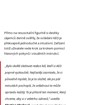
Přímo na resuscitační figuríně si desítky 
zájemců denně ověřily, že ovládání AED je 
překvapivě jednoduché a intuitivní. Zařízení 
totiž uživatele vede krok za krokem pomocí 
hlasových pokynů i vizuálních instrukcí. 
„Bylo skvělé sledovat reakce lidí, kteří si AED 
poprvé vyzkoušeli. Nejčastěji zaznívalo, že si 
původně mysleli, že je to složité, ale po pár 
minutách pochopili, že zvládnout to může 
opravdu každý. To je přesně ten moment, který 
chceme, aby si z veletrhu odnesli,“
 uvedla 