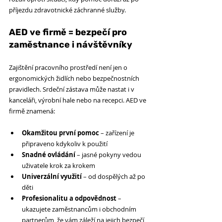
příjezdu zdravotnické záchranné služby.
AED ve firmě = bezpečí pro 
zaměstnance i návštěvníky
Zajištění pracovního prostředí není jen o 
ergonomických židlích nebo bezpečnostních 
pravidlech. Srdeční zástava může nastat i v 
kanceláři, výrobní hale nebo na recepci. AED ve 
firmě znamená:
Okamžitou první pomoc
 – zařízení je 
připraveno kdykoliv k použití
Snadné ovládání
 – jasné pokyny vedou 
uživatele krok za krokem
Univerzální využití
 – od dospělých až po 
děti
Profesionalitu a odpovědnost
 – 
ukazujete zaměstnancům i obchodním 
partnerům, že vám záleží na jejich bezpečí