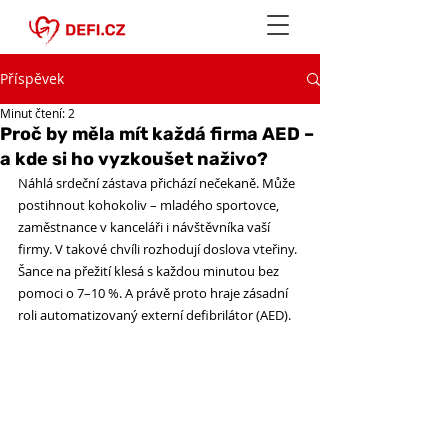
Příspěvek
Minut čtení: 2
Proč by měla mít každá firma AED –
a kde si ho vyzkoušet naživo?
Náhlá srdeční zástava přichází nečekaně. Může 
postihnout kohokoliv – mladého sportovce, 
zaměstnance v kanceláři i návštěvníka vaší 
firmy. V takové chvíli rozhodují doslova vteřiny. 
Šance na přežití klesá s každou minutou bez 
pomoci o 7–10 %. A právě proto hraje zásadní 
roli automatizovaný externí defibrilátor (AED).