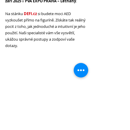
září 2025
 v 
PVA EXPO PRAHA – Letňany
.
Na stánku 
DEFI.cz
 si budete moci AED 
vyzkoušet přímo na figuríně. Získáte tak reálný 
pocit z toho, jak jednoduché a intuitivní je jeho 
použití. Naši specialisté vám vše vysvětlí, 
ukážou správné postupy a zodpoví vaše 
dotazy.