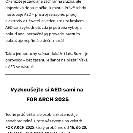
Okamžitě je zavolána záchranná služba, ale 
dojezdová doba je několik minut. Právě tehdy 
nastupuje AED – přístroj se zapne, připojí 
elektrody a uživatel je veden krok za krokem. 
AED sám vyhodnotí, zda je potřeba výboj, a 
pokud ano, bezpečně jej provede. Mezitím 
pokračuje nepřímá srdeční masáž.
Takto jednoduchý scénář dokáže i laik. Rozdíl je 
obrovský – bez zásahu je šance na přežití nízká, 
s AED se násobí.
Vyzkoušejte si AED sami na 
FOR ARCH 2025
Teorie je důležitá, ale osobní zkušenost je 
nenahraditelná. Proto vás zveme na veletrh 
FOR ARCH 2025
, který proběhne od 
16. do 20. 