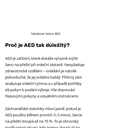
Nástěnné řešení AED
Proč je AED tak důležitý?
AED je zařízení, které dokáže výrazně zvýšit 
šanci na přežití při srdeční zástavě. Nevyžaduje 
zdravotnické vzdělání – ovládání je natolik 
jednoduché, že jej zvládne každý. Přístroj sám 
analyzuje srdeční rytmus a v případě potřeby 
dá pokyn k podání výboje. Vše doprovází 
hlasovými pokyny a vizuálními instrukcemi.
Záchranářské statistiky mluví jasně: pokud je 
AED použito během prvních 3–5 minut, šance 
na přežití stoupá až na 75 %. To je obrovský 
rozdíl oproti situaci, kdy pomoc dorazí až po 