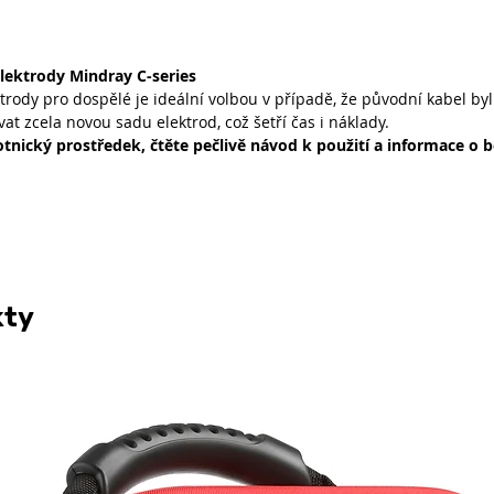
lektrody Mindray C-series
rody pro dospělé je ideální volbou v případě, že původní kabel byl
at zcela novou sadu elektrod, což šetří čas i náklady.
otnický prostředek, čtěte pečlivě návod k použití a informace o
kty