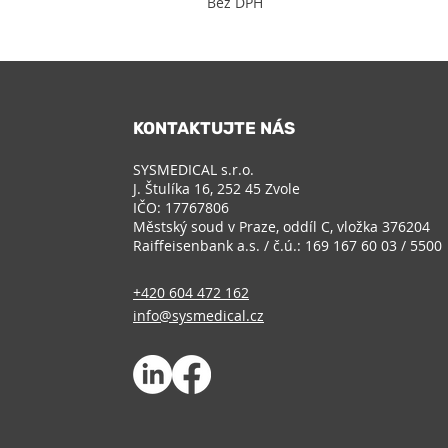
Bez DPH
KONTAKTUJTE NÁS
SYSMEDICAL s.r.o.
J. Štulíka 16, 252 45 Zvole
IČO: 17767806
Městský soud v Praze, oddíl C, vložka 376204
Raiffeisenbank a.s. / č.ú.: 169 167 60 03 / 5500
+420 604 472 162
info@sysmedical.cz