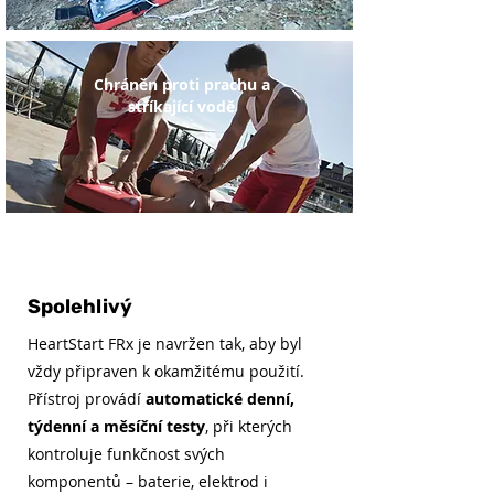
Chráněn proti prachu a
stříkající vodě
Spolehlivý
HeartStart FRx je navržen tak, aby byl
vždy připraven k okamžitému použití.
Přístroj provádí
automatické denní,
týdenní a měsíční testy
, při kterých
kontroluje funkčnost svých
komponentů – baterie, elektrod i