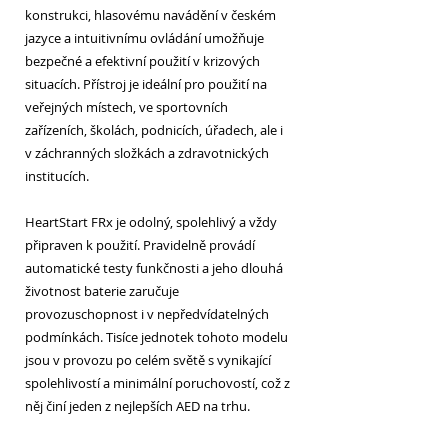
konstrukci, hlasovému navádění v českém
jazyce a intuitivnímu ovládání umožňuje
bezpečné a efektivní použití v krizových
situacích. Přístroj je ideální pro použití na
veřejných místech, ve sportovních
zařízeních, školách, podnicích, úřadech, ale i
v záchranných složkách a zdravotnických
institucích.
HeartStart FRx je odolný, spolehlivý a vždy
připraven k použití. Pravidelně provádí
automatické testy funkčnosti a jeho dlouhá
životnost baterie zaručuje
provozuschopnost i v nepředvídatelných
podmínkách. Tisíce jednotek tohoto modelu
jsou v provozu po celém světě s vynikající
spolehlivostí a minimální poruchovostí, což z
něj činí jeden z nejlepších AED na trhu.