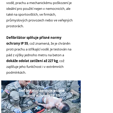
vodě, prachu a mechanickému poškození je
ideální pro použití nejen v nemocnicích, ale
také na sportovištích, ve firmách,
průmyslových provozech nebo ve veřejných
prostorách.
Defibrilátor splňuje přísné normy
ochrany IP 55
, což znamená, že je chráněn
proti prachu a stříkající vodě. Je testován na
pád z výšky jednoho metru na beton a
dokáže odolat zatížení až 227 kg
, což
zajišťuje jeho funkčnost i v extrémních
podmínkách.
Defibrilátor splňuje přísné
normy ochrany IP 55