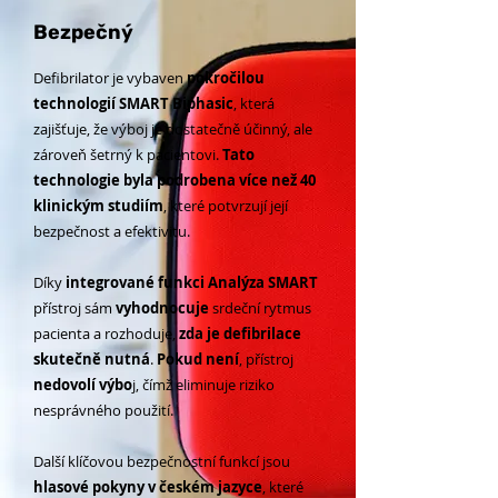
Bezpečný
Defibrilator je vybaven
pokročilou
technologií SMART Biphasic
, která
zajišťuje, že výboj je dostatečně účinný, ale
zároveň šetrný k pacientovi.
Tato
technologie byla podrobena více než 40
klinickým studiím
, které potvrzují její
bezpečnost a efektivitu.
Díky
integrované funkci Analýza SMART
přístroj sám
vyhodnocuje
srdeční rytmus
pacienta a rozhoduje,
zda je defibrilace
skutečně nutná
.
Pokud není
, přístroj
nedovolí výbo
j, čímž eliminuje riziko
nesprávného použití.
Další klíčovou bezpečnostní funkcí jsou
hlasové pokyny v českém jazyce
, které