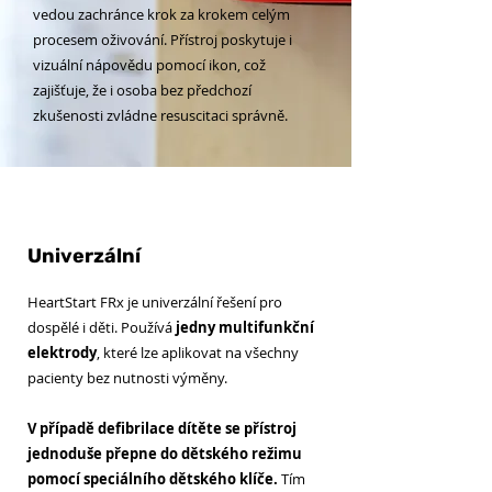
vedou zachránce krok za krokem celým
procesem oživování. Přístroj poskytuje i
vizuální nápovědu pomocí ikon, což
zajišťuje, že i osoba bez předchozí
zkušenosti zvládne resuscitaci správně.
Univerzální
HeartStart FRx je univerzální řešení pro
dospělé i děti. Používá
jedny multifunkční
elektrody
, které lze aplikovat na všechny
pacienty bez nutnosti výměny.
V případě defibrilace dítěte se přístroj
jednoduše přepne do dětského režimu
pomocí speciálního dětského klíče.
Tím