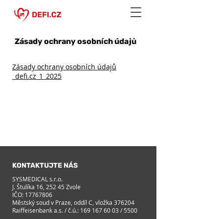
Zásady ochrany osobních údajů
Zásady ochrany osobních údajů
_defi.cz_1_2025
KONTAKTUJTE NÁS
SYSMEDICAL s.r.o.
J. Štulíka 16, 252 45 Zvole
IČO:
17767806
Městský soud v Praze, oddíl C, vložka 376204
Raiffeisenbank a.s. / č.ú.:
169 167 60 03
/ 5500