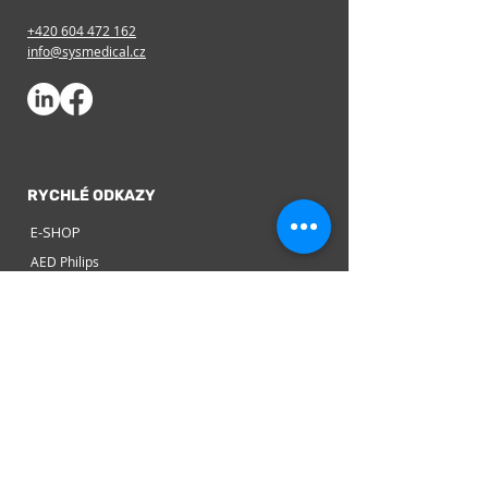
+420 604 472 162
info@sysmedical.cz
RYCHLÉ ODKAZY
E-SHOP
AED Philips
AED Mindray
Blog
Návody k použití ke stažení
FAQ
Zásady ochrany osobních údajů
Zásady používání souborů cookie
Doprava a vrácení zboží
Všeobecné obchodní podmínky